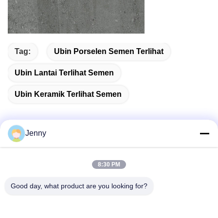
Tag:
Ubin Porselen Semen Terlihat
Ubin Lantai Terlihat Semen
Ubin Keramik Terlihat Semen
Jenny
Kontak Cepat
8:30 PM
Alamat
Good day, what product are you looking for?
2 Lantai 11, Distrik Utara Blok 4, Hua Yi International Expo
Mall, Jalan Wugang, Daerah Chancheng, Kota Foshan,
Guangdong, Cina.