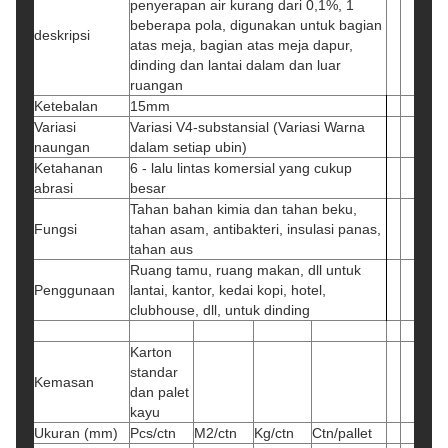
penyerapan air kurang dari 0,1%, 1
beberapa pola, digunakan untuk bagian
deskripsi
atas meja, bagian atas meja dapur,
dinding dan lantai dalam dan luar
ruangan
Ketebalan
15mm
Variasi
Variasi V4-substansial (Variasi Warna
naungan
dalam setiap ubin)
Ketahanan
6 - lalu lintas komersial yang cukup
abrasi
besar
Tahan bahan kimia dan tahan beku,
Fungsi
tahan asam, antibakteri, insulasi panas,
tahan aus
Ruang tamu, ruang makan, dll untuk
Penggunaan
lantai, kantor, kedai kopi, hotel,
clubhouse, dll, untuk dinding
Karton
standar
Kemasan
dan palet
kayu
Ukuran (mm)
Pcs/ctn
M2/ctn
Kg/ctn
Ctn/pallet