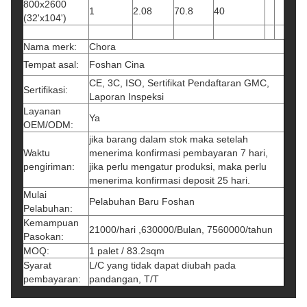
800x2600
1
2.08
70.8
40
(32'x104')
Nama merk:
Chora
Tempat asal:
Foshan Cina
CE, 3C, ISO, Sertifikat Pendaftaran GMC,
Sertifikasi:
Laporan Inspeksi
Layanan
Ya
OEM/ODM:
jika barang dalam stok maka setelah
Waktu
menerima konfirmasi pembayaran 7 hari,
pengiriman:
jika perlu mengatur produksi, maka perlu
menerima konfirmasi deposit 25 hari.
Mulai
Pelabuhan Baru Foshan
Pelabuhan:
Kemampuan
21000/hari ,630000/Bulan, 7560000/tahun
Pasokan:
MOQ:
1 palet / 83.2sqm
Syarat
L/C yang tidak dapat diubah pada
pembayaran:
pandangan, T/T