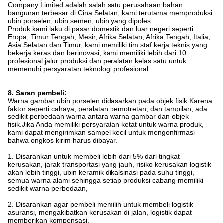
Company Limited adalah salah satu perusahaan bahan
bangunan terbesar di Cina Selatan, kami terutama memproduksi
ubin porselen, ubin semen, ubin yang dipoles
Produk kami laku di pasar domestik dan luar negeri seperti
Eropa, Timur Tengah, Mesir, Afrika Selatan, Afrika Tengah, Italia,
Asia Selatan dan Timur, kami memiliki tim staf kerja teknis yang
bekerja keras dan berinovasi, kami memiliki lebih dari 10
profesional jalur produksi dan peralatan kelas satu untuk
memenuhi persyaratan teknologi profesional
8. Saran pembeli:
Warna gambar ubin porselen didasarkan pada objek fisik.Karena
faktor seperti cahaya, peralatan pemotretan, dan tampilan, ada
sedikit perbedaan warna antara warna gambar dan objek
fisik.Jika Anda memiliki persyaratan ketat untuk warna produk,
kami dapat mengirimkan sampel kecil untuk mengonfirmasi
bahwa ongkos kirim harus dibayar.
1. Disarankan untuk membeli lebih dari 5% dari tingkat
kerusakan, jarak transportasi yang jauh, risiko kerusakan logistik
akan lebih tinggi, ubin keramik dikalsinasi pada suhu tinggi,
semua warna alami sehingga setiap produksi cabang memiliki
sedikit warna perbedaan,
2. Disarankan agar pembeli memilih untuk membeli logistik
asuransi, mengakibatkan kerusakan di jalan, logistik dapat
memberikan kompensasi.