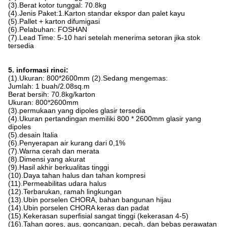
(3).Berat kotor tunggal: 70.8kg
(4).Jenis Paket:1.Karton standar ekspor dan palet kayu
(5).Pallet + karton difumigasi
(6).Pelabuhan: FOSHAN
(7).Lead Time: 5-10 hari setelah menerima setoran jika stok
tersedia
5. informasi rinci:
(1).Ukuran: 800*2600mm (2).Sedang mengemas:
Jumlah: 1 buah/2.08sq.m
Berat bersih: 70.8kg/karton
Ukuran: 800*2600mm
(3).permukaan yang dipoles glasir tersedia
(4).Ukuran pertandingan memiliki 800 * 2600mm glasir yang
dipoles
(5).desain Italia
(6).Penyerapan air kurang dari 0,1%
(7).Warna cerah dan merata
(8).Dimensi yang akurat
(9).Hasil akhir berkualitas tinggi
(10).Daya tahan halus dan tahan kompresi
(11).Permeabilitas udara halus
(12).Terbarukan, ramah lingkungan
(13).Ubin porselen CHORA, bahan bangunan hijau
(14).Ubin porselen CHORA keras dan padat
(15).Kekerasan superfisial sangat tinggi (kekerasan 4-5)
(16).Tahan gores, aus, goncangan, pecah, dan bebas perawatan