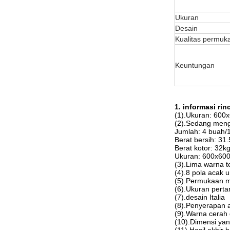
Ukuran
Desain
Kualitas permuk
Keuntungan
1. informasi rinc
(1).Ukuran: 60
(2).Sedang men
Jumlah: 4 buah/
Berat bersih: 31
Berat kotor: 32k
Ukuran: 600x60
(3).Lima warna t
(4).8 pola acak
(5).Permukaan m
(6).Ukuran pert
(7).desain Italia
(8).Penyerapan a
(9).Warna cerah
(10).Dimensi yan