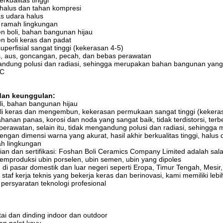
erkualitas tinggi
 halus dan tahan kompresi
as udara halus
, ramah lingkungan
en boli, bahan bangunan hijau
en boli keras dan padat
uperfisial sangat tinggi (kekerasan 4-5)
s, aus, goncangan, pecah, dan bebas perawatan
andung polusi dan radiasi, sehingga merupakan bahan bangunan yang
3C
dan keunggulan:
li, bahan bangunan hijau
oli keras dan mengembun, kekerasan permukaan sangat tinggi (kekera
ahanan panas, korosi dan noda yang sangat baik, tidak terdistorsi, t
perawatan, selain itu, tidak mengandung polusi dan radiasi, sehingg
engan dimensi warna yang akurat, hasil akhir berkualitas tinggi, halu
ah lingkungan
ian dan sertifikasi: Foshan Boli Ceramics Company Limited adalah sa
mproduksi ubin porselen, ubin semen, ubin yang dipoles
di pasar domestik dan luar negeri seperti Eropa, Timur Tengah, Mesir, A
 staf kerja teknis yang bekerja keras dan berinovasi, kami memiliki lebi
ersyaratan teknologi profesional
tai dan dinding indoor dan outdoor