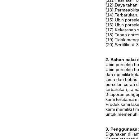
(11).Hasil akhir b
(12).Daya tahan
(13).Permeabilit
(14).Terbarukan
(15).Ubin porsel
(16).Ubin porsel
(17).Kekerasan s
(18).Tahan gore
(19).Tidak meng
(20).Sertifikasi: 
2. Bahan baku 
Ubin porselen bo
Ubin porselen b
dan memiliki ket
lama dan bebas 
porselen cerah d
terbarukan, ram
3-laporan penguj
kami terutama me
Produk kami laku 
kami memiliki tim
untuk memenuhi p
3. Penggunaan:
Digunakan di lan