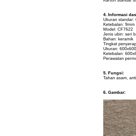
Karton standar d
4. Informasi das
Ukuran standar
Ketebalan: 9mm
Model: CF7622
Jenis ubin: seri b
Bahan: keramik
Tingkat penyera
Ukuran: 600x6
Ketebalan: 600
Perawatan perm
5. Fungsi:
Tahan asam, anti
6. Gambar: