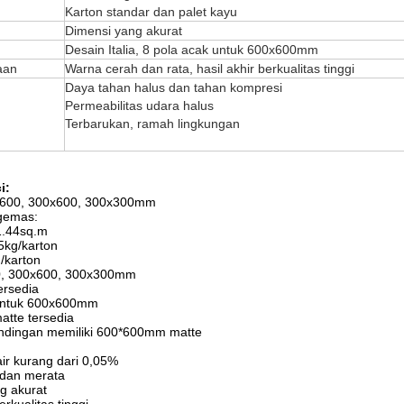
Karton standar dan palet kayu
Dimensi yang akurat
Desain Italia, 8 pola acak untuk 600x600mm
aan
Warna cerah dan rata, hasil akhir berkualitas tinggi
Daya tahan halus dan tahan kompresi
Permeabilitas udara halus
Terbarukan, ramah lingkungan
i:
0x600, 300x600, 300x300mm
gemas:
1.44sq.m
.5kg/karton
g/karton
0, 300x600, 300x300mm
ersedia
 untuk 600x600mm
atte tersedia
andingan memiliki 600*600mm matte
ir kurang dari 0,05%
 dan merata
g akurat