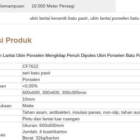
 Kemampuan:
10.000 Meter Persegi
ubin lantai keramik batu pasir
, 
ubin lantai porselen batu
si Produk
 Lantai Ubin Porselen Mengkilap Penuh Dipoles Ubin Porselen Batu P
CF7622
seri batu pasir
Porselen
pan
<0,05%
600x600, 300x600, 300x300mm
10mm
ukaan
Matte
Tahan asam, antibakteri, insulasi panas, non-slip, tahan au
Pintu dan lantai luar ruangan
Ukuran: 600x600mm
Jumlah: 4 buah/karton
mas
Berat: 32kg/karton