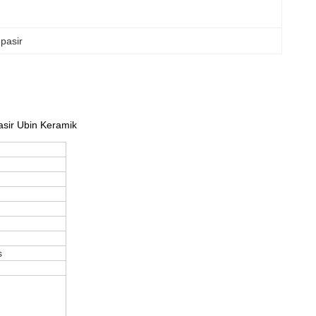
 pasir
asir Ubin Keramik
s