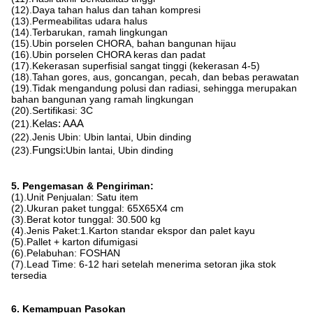
(12).Daya tahan halus dan tahan kompresi
(13).Permeabilitas udara halus
(14).Terbarukan, ramah lingkungan
(15).Ubin porselen CHORA, bahan bangunan hijau
(16).Ubin porselen CHORA keras dan padat
(17).Kekerasan superfisial sangat tinggi (kekerasan 4-5)
(18).Tahan gores, aus, goncangan, pecah, dan bebas perawatan
(19).Tidak mengandung polusi dan radiasi, sehingga merupakan
bahan bangunan yang ramah lingkungan
(20).Sertifikasi: 3C
(21).
Kelas: AAA
(22).Jenis Ubin: Ubin lantai, Ubin dinding
(23).
Fungsi:
Ubin lantai, Ubin dinding
5. Pengemasan & Pengiriman:
(1).Unit Penjualan: Satu item
(2).Ukuran paket tunggal: 65X65X4 cm
(3).Berat kotor tunggal: 30.500 kg
(4).Jenis Paket:1.Karton standar ekspor dan palet kayu
(5).Pallet + karton difumigasi
(6).Pelabuhan: FOSHAN
(7).Lead Time: 6-12 hari setelah menerima setoran jika stok
tersedia
6. Kemampuan Pasokan