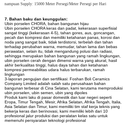
Kemampuan Supply: 15000 Meter Persegi/Meter Persegi per Hari
7. Bahan baku dan keunggulan:
Ubin porselen CHORA, bahan bangunan hijau
Ubin porselen CHORA keras dan padat, kekerasan superfisial
sangat tinggi (kekerasan 4-5), tahan gores, aus, goncangan,
pecah dan kompresi dan memiliki ketahanan panas, korosi dan
noda yang sangat baik, tidak terdistorsi, terbelah dan tahan
terhadap perubahan warna, memudar, tahan lama dan bebas
perawatan, selain itu, tidak mengandung polusi dan radiasi,
sehingga merupakan bahan bangunan yang ramah lingkungan,
ubin porselen cerah dengan dimensi warna yang akurat, hasil
akhir berkualitas tinggi, halus daya tahan dan ketahanan
kompresi permeabilitas udara halus terbarukan, ramah
lingkungan
3-laporan pengujian dan sertifikasi: Foshan Boli Ceramics
Company Limited adalah salah satu perusahaan bahan
bangunan terbesar di Cina Selatan, kami terutama memproduksi
ubin porselen, ubin semen, ubin yang dipoles
Produk kami laku di pasar domestik dan luar negeri seperti
Eropa, Timur Tengah, Mesir, Afrika Selatan, Afrika Tengah, Italia,
Asia Selatan dan Timur, kami memiliki tim staf kerja teknis yang
bekerja keras dan berinovasi, kami memiliki lebih dari 10
profesional jalur produksi dan peralatan kelas satu untuk
memenuhi persyaratan teknologi profesional