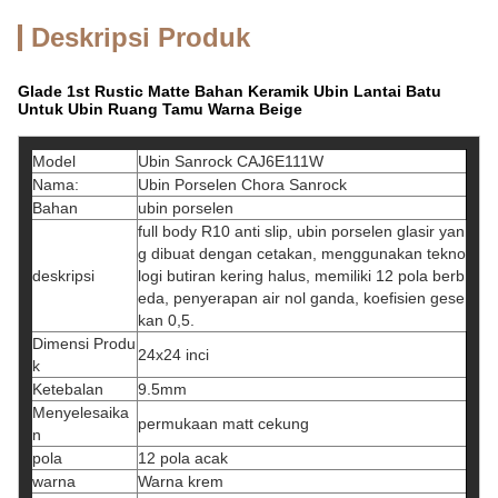
Deskripsi Produk
Glade 1st Rustic Matte Bahan Keramik Ubin Lantai Batu
Untuk Ubin Ruang Tamu Warna Beige
Model
Ubin Sanrock CAJ6E111W
Nama:
Ubin Porselen Chora Sanrock
Bahan
ubin porselen
full body R10 anti slip, ubin porselen glasir yan
g dibuat dengan cetakan, menggunakan tekno
deskripsi
logi butiran kering halus, memiliki 12 pola berb
eda, penyerapan air nol ganda, koefisien gese
kan 0,5.
Dimensi Produ
24x24 inci
k
Ketebalan
9.5mm
Menyelesaika
permukaan matt cekung
n
pola
12 pola acak
warna
Warna krem