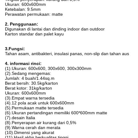
Ukuran: 600x600mm
Ketebalan: 9.5mm
Perawatan permukaan: matte
2. Penggunaan:
Digunakan di lantai dan dinding indoor dan outdoor
Karton standar dan palet kayu
3.Fungsi:
Tahan asam, antibakteri, insulasi panas, non-slip dan tahan aus
4. informasi rinci:
(1).Ukuran: 600x600, 300x600, 300x300mm
(2).Sedang mengemas:
Jumlah: 4 buah/1.44sq.m
Berat bersih: 30.5kg/karton
Berat kotor: 31kg/karton
Ukuran: 600x600mm
(3).Empat warna tersedia
(4).12 pola acak untuk 600x600mm
(5).Permukaan matte tersedia
(6).Ukuran pertandingan memiliki 600*600mm matte
(7).desain Italia
(8).Penyerapan air kurang dari 0,5%
(9).Warna cerah dan merata
(10).Dimensi yang akurat
(11).Hasil akhir berkualitas tinggi