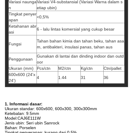
Variasi naunga
Variasi V4-substansial (Variasi Warna dalam s
n
etiap ubin)
Tingkat penyer
<0,5%
apan
Ketahanan abr
6 - lalu lintas komersial yang cukup besar
asi
Tahan bahan kimia dan tahan beku, tahan asa
Fungsi
m, antibakteri, insulasi panas, tahan aus
Gunakan di lantai dan dinding indoor dan outd
Penggunaan
oor
Ukuran (mm)
Pcs/ctn
M2/ctn
Kg/ctn
Ctn/pallet
600x600 (24'x
4
1.44
31
36
24')
1. Informasi dasar:
Ukuran standar: 600x600, 600x300, 300x300mm
Ketebalan: 9.5mm
Model:
C
AJ6E111W
Jenis ubin: Seri ubin Sanrock
Bahan: Porselen
Tingkat penyerapan: kurang dari 0,5%