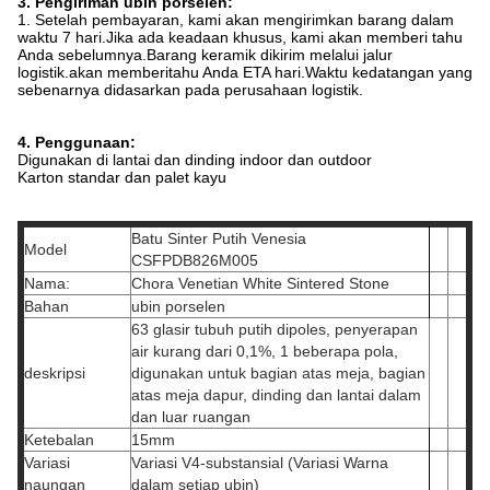
3. Pengiriman ubin porselen:
1. Setelah pembayaran, kami akan mengirimkan barang dalam
waktu 7 hari.Jika ada keadaan khusus, kami akan memberi tahu
Anda sebelumnya.Barang keramik dikirim melalui jalur
logistik.akan memberitahu Anda ETA hari.Waktu kedatangan yang
sebenarnya didasarkan pada perusahaan logistik.
4. Penggunaan:
Digunakan di lantai dan dinding indoor dan outdoor
Karton standar dan palet kayu
Batu Sinter Putih Venesia
Model
CSFPDB826M005
Nama:
Chora Venetian White Sintered Stone
Bahan
ubin porselen
63 glasir tubuh putih dipoles, penyerapan
air kurang dari 0,1%, 1 beberapa pola,
deskripsi
digunakan untuk bagian atas meja, bagian
atas meja dapur, dinding dan lantai dalam
dan luar ruangan
Ketebalan
15mm
Variasi
Variasi V4-substansial (Variasi Warna
naungan
dalam setiap ubin)