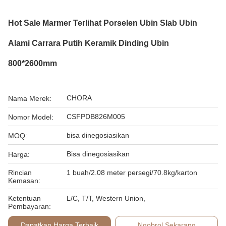
Hot Sale Marmer Terlihat Porselen Ubin Slab Ubin
Alami Carrara Putih Keramik Dinding Ubin
800*2600mm
CHORA
Nama Merek:
CSFPDB826M005
Nomor Model:
bisa dinegosiasikan
MOQ:
Bisa dinegosiasikan
Harga:
Rincian
1 buah/2.08 meter persegi/70.8kg/karton
Kemasan:
Ketentuan
L/C, T/T, Western Union,
Pembayaran:
Dapatkan Harga Terbaik
Ngobrol Sekarang