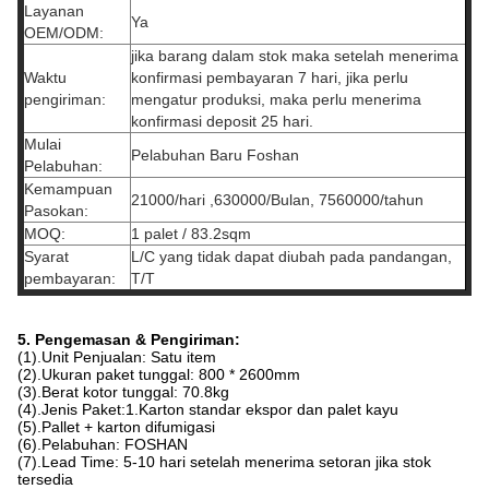
Layanan
Ya
OEM/ODM:
jika barang dalam stok maka setelah menerima
Waktu
konfirmasi pembayaran 7 hari, jika perlu
pengiriman:
mengatur produksi, maka perlu menerima
konfirmasi deposit 25 hari.
Mulai
Pelabuhan Baru Foshan
Pelabuhan:
Kemampuan
21000/hari ,630000/Bulan, 7560000/tahun
Pasokan:
MOQ:
1 palet / 83.2sqm
Syarat
L/C yang tidak dapat diubah pada pandangan,
pembayaran:
T/T
5. Pengemasan & Pengiriman:
(1).Unit Penjualan: Satu item
(2).Ukuran paket tunggal: 800 * 2600mm
(3).Berat kotor tunggal: 70.8kg
(4).Jenis Paket:1.Karton standar ekspor dan palet kayu
(5).Pallet + karton difumigasi
(6).Pelabuhan: FOSHAN
(7).Lead Time: 5-10 hari setelah menerima setoran jika stok
tersedia