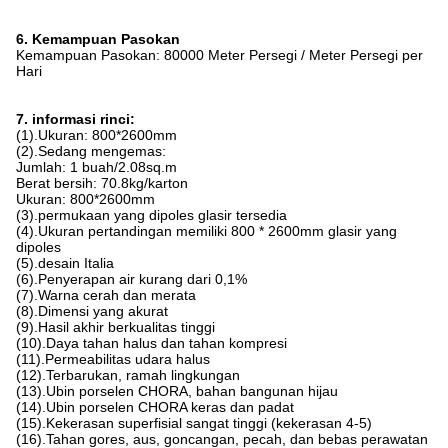
6. Kemampuan Pasokan
Kemampuan Pasokan: 80000 Meter Persegi / Meter Persegi per
Hari
7. informasi rinci:
(1).Ukuran: 800*2600mm
(2).Sedang mengemas:
Jumlah: 1 buah/2.08sq.m
Berat bersih: 70.8kg/karton
Ukuran: 800*2600mm
(3).permukaan yang dipoles glasir tersedia
(4).Ukuran pertandingan memiliki 800 * 2600mm glasir yang
dipoles
(5).desain Italia
(6).Penyerapan air kurang dari 0,1%
(7).Warna cerah dan merata
(8).Dimensi yang akurat
(9).Hasil akhir berkualitas tinggi
(10).Daya tahan halus dan tahan kompresi
(11).Permeabilitas udara halus
(12).Terbarukan, ramah lingkungan
(13).Ubin porselen CHORA, bahan bangunan hijau
(14).Ubin porselen CHORA keras dan padat
(15).Kekerasan superfisial sangat tinggi (kekerasan 4-5)
(16).Tahan gores, aus, goncangan, pecah, dan bebas perawatan