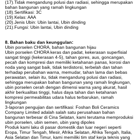
(17).Tidak mengandung polusi dan radiasi, sehingga merupakan
bahan bangunan yang ramah lingkungan
(18).Sertifikasi: 3C
(19).Kelas: AAA
(20).Jenis Ubin: Ubin lantai, Ubin dinding
(21).Fungsi: Ubin lantai, Ubin dinding
8. Bahan baku dan keunggulan:
Ubin porselen CHORA, bahan bangunan hijau
Ubin porselen CHORA keras dan padat, kekerasan superfisial
sangat tinggi (kekerasan 4-5), tahan gores, aus, goncangan,
pecah dan kompresi dan memiliki ketahanan panas, korosi dan
noda yang sangat baik, tidak terdistorsi, terbelah dan tahan
terhadap perubahan warna, memudar, tahan lama dan bebas
perawatan, selain itu, tidak mengandung polusi dan radiasi,
sehingga merupakan bahan bangunan yang ramah lingkungan,
ubin porselen cerah dengan dimensi warna yang akurat, hasil
akhir berkualitas tinggi, halus daya tahan dan ketahanan
kompresi permeabilitas udara halus terbarukan, ramah
lingkungan
3-laporan pengujian dan sertifikasi: Foshan Boli Ceramics
Company Limited adalah salah satu perusahaan bahan
bangunan terbesar di Cina Selatan, kami terutama memproduksi
ubin porselen, ubin semen, ubin yang dipoles
Produk kami laku di pasar domestik dan luar negeri seperti
Eropa, Timur Tengah, Mesir, Afrika Selatan, Afrika Tengah, Italia,
Asia Selatan dan Timur, kami memiliki tim staf kerja teknis yang