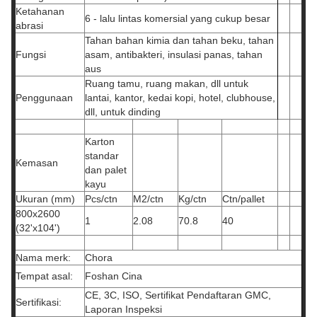
Ketahanan
6 - lalu lintas komersial yang cukup besar
abrasi
Tahan bahan kimia dan tahan beku, tahan
Fungsi
asam, antibakteri, insulasi panas, tahan
aus
Ruang tamu, ruang makan, dll untuk
Penggunaan
lantai, kantor, kedai kopi, hotel, clubhouse,
dll, untuk dinding
Karton
standar
Kemasan
dan palet
kayu
Ukuran (mm)
Pcs/ctn
M2/ctn
Kg/ctn
Ctn/pallet
800x2600
1
2.08
70.8
40
(32'x104')
Nama merk:
Chora
Tempat asal:
Foshan Cina
CE, 3C, ISO, Sertifikat Pendaftaran GMC,
Sertifikasi:
Laporan Inspeksi