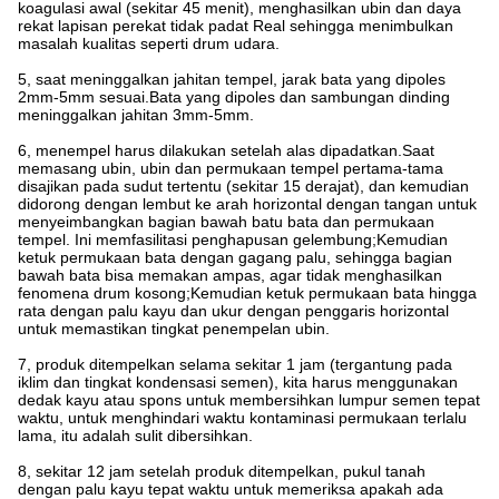
koagulasi awal (sekitar 45 menit), menghasilkan ubin dan daya
rekat lapisan perekat tidak padat Real sehingga menimbulkan
masalah kualitas seperti drum udara.
5, saat meninggalkan jahitan tempel, jarak bata yang dipoles
2mm-5mm sesuai.Bata yang dipoles dan sambungan dinding
meninggalkan jahitan 3mm-5mm.
6, menempel harus dilakukan setelah alas dipadatkan.Saat
memasang ubin, ubin dan permukaan tempel pertama-tama
disajikan pada sudut tertentu (sekitar 15 derajat), dan kemudian
didorong dengan lembut ke arah horizontal dengan tangan untuk
menyeimbangkan bagian bawah batu bata dan permukaan
tempel. Ini memfasilitasi penghapusan gelembung;Kemudian
ketuk permukaan bata dengan gagang palu, sehingga bagian
bawah bata bisa memakan ampas, agar tidak menghasilkan
fenomena drum kosong;Kemudian ketuk permukaan bata hingga
rata dengan palu kayu dan ukur dengan penggaris horizontal
untuk memastikan tingkat penempelan ubin.
7, produk ditempelkan selama sekitar 1 jam (tergantung pada
iklim dan tingkat kondensasi semen), kita harus menggunakan
dedak kayu atau spons untuk membersihkan lumpur semen tepat
waktu, untuk menghindari waktu kontaminasi permukaan terlalu
lama, itu adalah sulit dibersihkan.
8, sekitar 12 jam setelah produk ditempelkan, pukul tanah
dengan palu kayu tepat waktu untuk memeriksa apakah ada