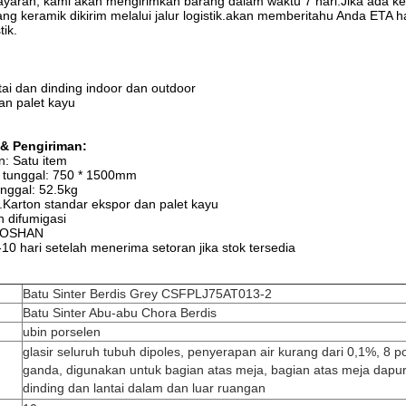
ayaran, kami akan mengirimkan barang dalam waktu 7 hari.Jika ada 
g keramik dikirim melalui jalur logistik.akan memberitahu Anda ETA
ik.
tai dan dinding indoor dan outdoor
an palet kayu
& Pengiriman:
n: Satu item
t tunggal: 750 * 1500mm
unggal: 52.5kg
1.Karton standar ekspor dan palet kayu
on difumigasi
 FOSHAN
-10 hari setelah menerima setoran jika stok tersedia
Batu Sinter Berdis Grey CSFPLJ75AT013-2
Batu Sinter Abu-abu Chora Berdis
ubin porselen
glasir seluruh tubuh dipoles, penyerapan air kurang dari 0,1%, 8 p
ganda, digunakan untuk bagian atas meja, bagian atas meja dapur
dinding dan lantai dalam dan luar ruangan