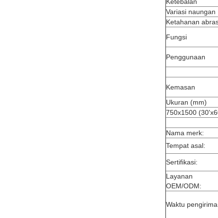
Ketebalan
Variasi naungan
Ketahanan abras
Fungsi
Penggunaan
Kemasan
Ukuran (mm)
750x1500 (30'x6
Nama merk:
Tempat asal:
Sertifikasi:
Layanan
OEM/ODM:
Waktu pengirima