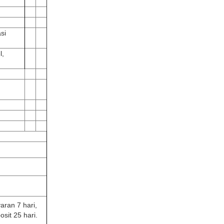
si
l,
aran 7 hari,
sit 25 hari.