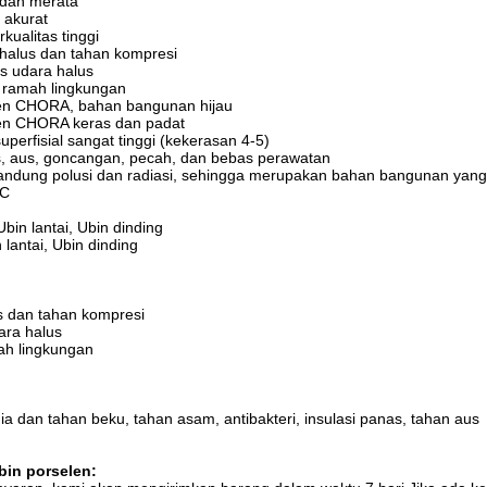
 dan merata
 akurat
rkualitas tinggi
 halus dan tahan kompresi
as udara halus
, ramah lingkungan
len CHORA, bahan bangunan hijau
len CHORA keras dan padat
uperfisial sangat tinggi (kekerasan 4-5)
s, aus, goncangan, pecah, dan bebas perawatan
andung polusi dan radiasi, sehingga merupakan bahan bangunan yang
3C
Ubin lantai, Ubin dinding
 lantai, Ubin dinding
s dan tahan kompresi
ara halus
ah lingkungan
a dan tahan beku, tahan asam, antibakteri, insulasi panas, tahan aus
bin porselen: