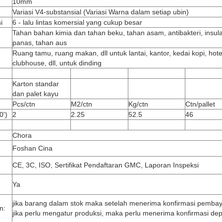
10mm
Variasi V4-substansial (Variasi Warna dalam setiap ubin)
i
6 - lalu lintas komersial yang cukup besar
Tahan bahan kimia dan tahan beku, tahan asam, antibakteri, insula
panas, tahan aus
Ruang tamu, ruang makan, dll untuk lantai, kantor, kedai kopi, hote
clubhouse, dll, untuk dinding
Karton standar
dan palet kayu
Pcs/ctn
M2/ctn
Kg/ctn
Ctn/pallet
0')
2
2.25
52.5
46
Chora
Foshan Cina
CE, 3C, ISO, Sertifikat Pendaftaran GMC, Laporan Inspeksi
Ya
jika barang dalam stok maka setelah menerima konfirmasi pembay
n:
jika perlu mengatur produksi, maka perlu menerima konfirmasi depo