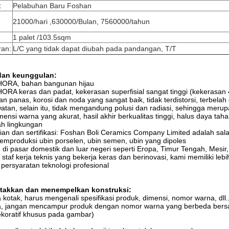
:
Pelabuhan Baru Foshan
21000/hari ,630000/Bulan, 7560000/tahun
1 palet /103.5sqm
ran:
L/C yang tidak dapat diubah pada pandangan, T/T
dan keunggulan:
HORA, bahan bangunan hijau
ORA keras dan padat, kekerasan superfisial sangat tinggi (kekerasan
an panas, korosi dan noda yang sangat baik, tidak terdistorsi, terbe
tan, selain itu, tidak mengandung polusi dan radiasi, sehingga mer
ensi warna yang akurat, hasil akhir berkualitas tinggi, halus daya ta
ah lingkungan
ian dan sertifikasi: Foshan Boli Ceramics Company Limited adalah sa
mproduksi ubin porselen, ubin semen, ubin yang dipoles
di pasar domestik dan luar negeri seperti Eropa, Timur Tengah, Mesir, A
 staf kerja teknis yang bekerja keras dan berinovasi, kami memiliki lebi
ersyaratan teknologi profesional
etakkan dan menempelkan konstruksi:
kotak, harus mengenali spesifikasi produk, dimensi, nomor warna, dl
a, jangan mencampur produk dengan nomor warna yang berbeda bersam
ekoratif khusus pada gambar)