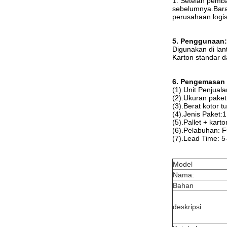
1. Setelah pemb
sebelumnya.Baran
perusahaan logist
5. Penggunaan:
Digunakan di lan
Karton standar d
6. Pengemasan 
(1).Unit Penjuala
(2).Ukuran pake
(3).Berat kotor t
(4).Jenis Paket:
(5).Pallet + kart
(6).Pelabuhan:
(7).Lead Time: 5
Model
Nama:
Bahan
deskripsi