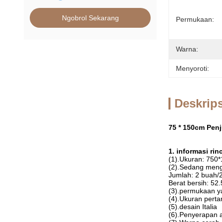
Ngobrol Sekarang
Permukaan:
Warna:
Menyoroti:
Deskrip
75 * 150cm Pen
1. informasi rinc
(1).Ukuran: 75
(2).Sedang men
Jumlah: 2 buah/
Berat bersih: 52
(3).permukaan ya
(4).Ukuran perta
(5).desain Italia
(6).Penyerapan a