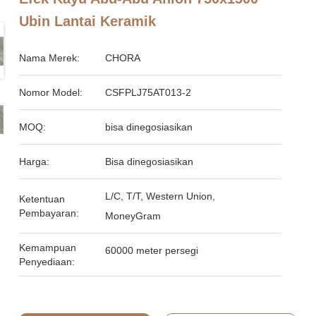
Ubin Lantai Keramik
Nama Merek:
CHORA
Nomor Model:
CSFPLJ75AT013-2
MOQ:
bisa dinegosiasikan
Harga:
Bisa dinegosiasikan
L/C, T/T, Western Union,
Ketentuan
Pembayaran:
MoneyGram
Kemampuan
60000 meter persegi
Penyediaan: