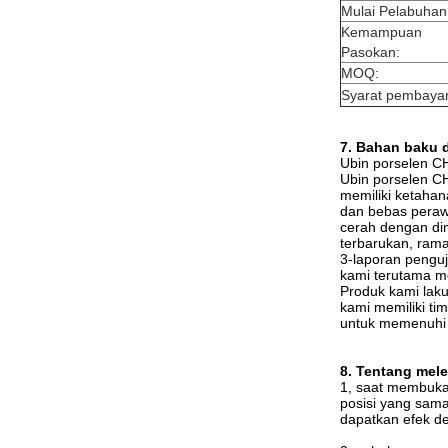
Mulai Pelabuhan
Kemampuan
Pasokan:
MOQ:
Syarat pembaya
7. Bahan baku 
Ubin porselen C
Ubin porselen CH
memiliki ketahan
dan bebas perawa
cerah dengan dim
terbarukan, ram
3-laporan penguj
kami terutama me
Produk kami laku 
kami memiliki tim
untuk memenuhi p
8. Tentang mel
1, saat membuka 
posisi yang sam
dapatkan efek d