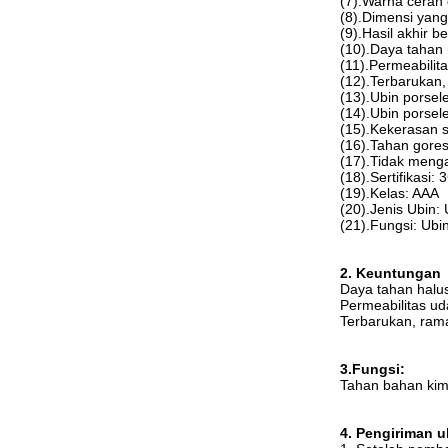
(7).Warna cerah
(8).Dimensi yang
(9).Hasil akhir be
(10).Daya tahan
(11).Permeabilit
(12).Terbarukan
(13).Ubin porse
(14).Ubin porse
(15).Kekerasan s
(16).Tahan gore
(17).Tidak meng
(18).Sertifikasi: 
(19).Kelas: AAA
(20).Jenis Ubin: 
(21).Fungsi: Ubin
2. Keuntungan
Daya tahan halu
Permeabilitas ud
Terbarukan, ram
3.Fungsi:
Tahan bahan kimi
4. Pengiriman u