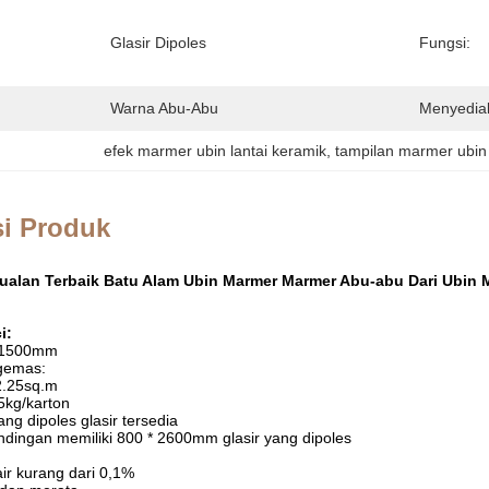
Glasir Dipoles
Fungsi:
Warna Abu-Abu
Menyedia
efek marmer ubin lantai keramik
, 
tampilan marmer ubin 
si Produk
jualan Terbaik Batu Alam Ubin Marmer Marmer Abu-abu Dari Ubin 
i:
0*1500mm
gemas:
2.25sq.m
.5kg/karton
ng dipoles glasir tersedia
ndingan memiliki 800 * 2600mm glasir yang dipoles
ir kurang dari 0,1%