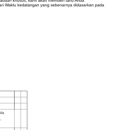
keadaan khusus, kami akan memberi tahu Anda
 hari.Waktu kedatangan yang sebenarnya didasarkan pada
ola
,