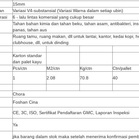
15mm
an
Variasi V4-substansial (Variasi Warna dalam setiap ubin)
rasi
6 - lalu lintas komersial yang cukup besar
Tahan bahan kimia dan tahan beku, tahan asam, antibakteri, ins
panas, tahan aus
Ruang tamu, ruang makan, dll untuk lantai, kantor, kedai kopi, ho
clubhouse, dll, untuk dinding
Karton standar
dan palet kayu
Pcs/ctn
M2/ctn
Kg/ctn
Ctn/pallet
1
2.08
70.8
40
Chora
Foshan Cina
CE, 3C, ISO, Sertifikat Pendaftaran GMC, Laporan Inspeksi
Ya
jika barang dalam stok maka setelah menerima konfirmasi pemb