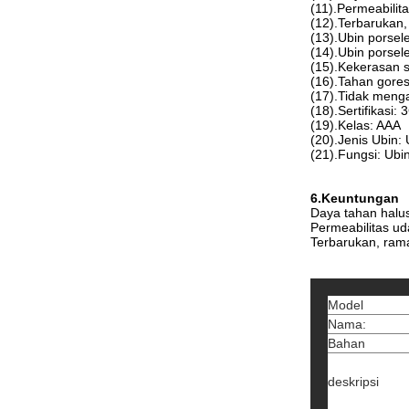
(11).Permeabilit
(12).Terbarukan
(13).Ubin porse
(14).Ubin porse
(15).Kekerasan s
(16).Tahan gore
(17).Tidak meng
(18).Sertifikasi: 
(19).Kelas: AAA
(20).Jenis Ubin: 
(21).Fungsi: Ubin
6.Keuntungan
Daya tahan halu
Permeabilitas ud
Terbarukan, ram
Model
Nama:
Bahan
deskripsi