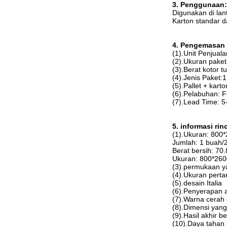
3. Penggunaan:
Digunakan di lan
Karton standar d
4. Pengemasan 
(1).Unit Penjuala
(2).Ukuran pake
(3).Berat kotor t
(4).Jenis Paket:
(5).Pallet + kart
(6).Pelabuhan:
(7).Lead Time: 5
5. informasi rinc
(1).Ukuran: 80
Jumlah: 1 buah/
Berat bersih: 70
Ukuran: 800*2
(3).permukaan ya
(4).Ukuran perta
(5).desain Italia
(6).Penyerapan a
(7).Warna cerah
(8).Dimensi yang
(9).Hasil akhir be
(10).Daya tahan