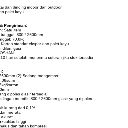
tai dan dinding indoor dan outdoor
an palet kayu
& Pengiriman:
n: Satu item
t tunggal: 800 * 2600mm
unggal: 70.8kg
1.Karton standar ekspor dan palet kayu
on difumigasi
 FOSHAN
-10 hari setelah menerima setoran jika stok tersedia
i:
0*2600mm (2).Sedang mengemas:
2.08sq.m
.8kg/karton
600mm
ng dipoles glasir tersedia
ndingan memiliki 800 * 2600mm glasir yang dipoles
ir kurang dari 0,1%
 dan merata
 akurat
rkualitas tinggi
 halus dan tahan kompresi