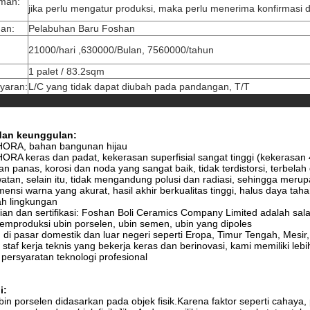
iman:
jika perlu mengatur produksi, maka perlu menerima konfirmasi d
han:
Pelabuhan Baru Foshan
21000/hari ,630000/Bulan, 7560000/tahun
1 palet / 83.2sqm
yaran:
L/C yang tidak dapat diubah pada pandangan, T/T
dan keunggulan:
HORA, bahan bangunan hijau
ORA keras dan padat, kekerasan superfisial sangat tinggi (kekerasan
an panas, korosi dan noda yang sangat baik, tidak terdistorsi, terbe
tan, selain itu, tidak mengandung polusi dan radiasi, sehingga mer
ensi warna yang akurat, hasil akhir berkualitas tinggi, halus daya ta
ah lingkungan
ian dan sertifikasi: Foshan Boli Ceramics Company Limited adalah sa
mproduksi ubin porselen, ubin semen, ubin yang dipoles
di pasar domestik dan luar negeri seperti Eropa, Timur Tengah, Mesir, A
 staf kerja teknis yang bekerja keras dan berinovasi, kami memiliki lebi
ersyaratan teknologi profesional
i:
n porselen didasarkan pada objek fisik.Karena faktor seperti cahaya,