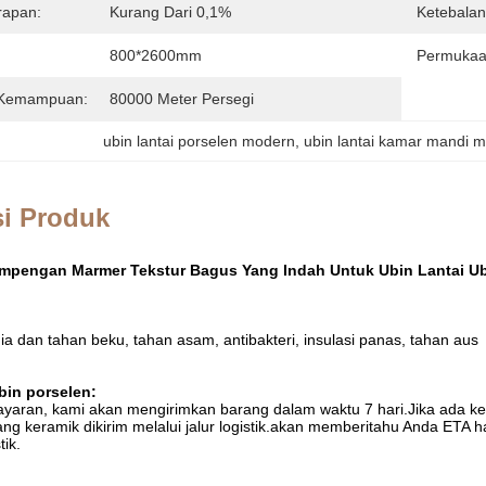
rapan:
Kurang Dari 0,1%
Ketebalan
800*2600mm
Permukaa
 Kemampuan:
80000 Meter Persegi
ubin lantai porselen modern
, 
ubin lantai kamar mandi 
si Produk
mpengan Marmer Tekstur Bagus Yang Indah Untuk Ubin Lantai Ub
a dan tahan beku, tahan asam, antibakteri, insulasi panas, tahan aus
bin porselen:
ayaran, kami akan mengirimkan barang dalam waktu 7 hari.Jika ada 
g keramik dikirim melalui jalur logistik.akan memberitahu Anda ETA
ik.