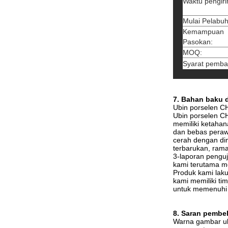
Waktu pengir
Mulai Pelabu
Kemampuan
Pasokan:
MOQ:
Syarat pemba
7. Bahan baku 
Ubin porselen C
Ubin porselen CH
memiliki ketahan
dan bebas perawa
cerah dengan dim
terbarukan, ram
3-laporan penguj
kami terutama me
Produk kami laku 
kami memiliki tim
untuk memenuhi p
8. Saran pembel
Warna gambar ubi