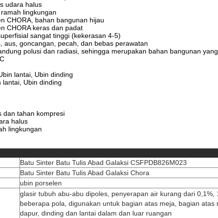
as udara halus
, ramah lingkungan
len CHORA, bahan bangunan hijau
len CHORA keras dan padat
uperfisial sangat tinggi (kekerasan 4-5)
s, aus, goncangan, pecah, dan bebas perawatan
andung polusi dan radiasi, sehingga merupakan bahan bangunan yang
3C
Ubin lantai, Ubin dinding
 lantai, Ubin dinding
s dan tahan kompresi
ara halus
ah lingkungan
Batu Sinter Batu Tulis Abad Galaksi CSFPDB826M023
Batu Sinter Batu Tulis Abad Galaksi Chora
ubin porselen
glasir tubuh abu-abu dipoles, penyerapan air kurang dari 0,1%, 
beberapa pola, digunakan untuk bagian atas meja, bagian atas
dapur, dinding dan lantai dalam dan luar ruangan