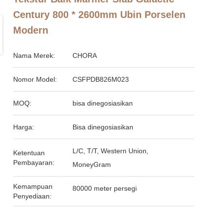
Century 800 * 2600mm Ubin Porselen
Modern
Nama Merek:
CHORA
Nomor Model:
CSFPDB826M023
MOQ:
bisa dinegosiasikan
Harga:
Bisa dinegosiasikan
L/C, T/T, Western Union,
Ketentuan
Pembayaran:
MoneyGram
Kemampuan
80000 meter persegi
Penyediaan: