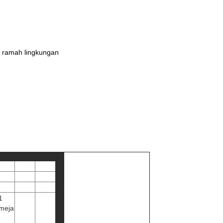
 ramah lingkungan
1
 meja