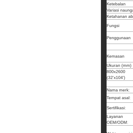
Ketebalan
Variasi naung
Ketahanan ab
Fungsi
Penggunaan
Kemasan
Ukuran (mm)
800x2600
(32'x104')
Nama merk:
Tempat asal:
Sertifikasi:
Layanan
OEM/ODM: