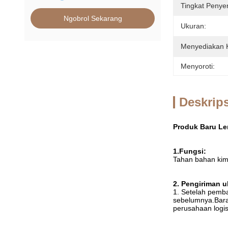
Tingkat Penye
Ngobrol Sekarang
Ukuran:
Menyediakan
Menyoroti:
Deskrip
Produk Baru Le
1.Fungsi:
Tahan bahan kimi
2. Pengiriman u
1. Setelah pemb
sebelumnya.Baran
perusahaan logist