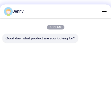
Jenny
Kontak Cepat
6:51 AM
Alamat
Good day, what product are you looking for?
2 Lantai 11, Distrik Utara Blok 4, Hua Yi International Expo
Mall, Jalan Wugang, Daerah Chancheng, Kota Foshan,
Guangdong, Cina.
Telp
86--13600305763
E-mail
info@bmceramics.com