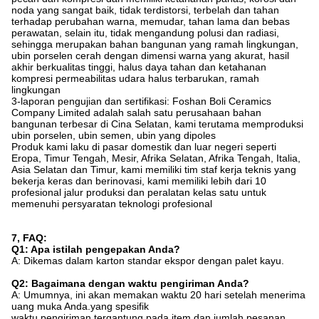
noda yang sangat baik, tidak terdistorsi, terbelah dan tahan
terhadap perubahan warna, memudar, tahan lama dan bebas
perawatan, selain itu, tidak mengandung polusi dan radiasi,
sehingga merupakan bahan bangunan yang ramah lingkungan,
ubin porselen cerah dengan dimensi warna yang akurat, hasil
akhir berkualitas tinggi, halus daya tahan dan ketahanan
kompresi permeabilitas udara halus terbarukan, ramah
lingkungan
3-laporan pengujian dan sertifikasi: Foshan Boli Ceramics
Company Limited adalah salah satu perusahaan bahan
bangunan terbesar di Cina Selatan, kami terutama memproduksi
ubin porselen, ubin semen, ubin yang dipoles
Produk kami laku di pasar domestik dan luar negeri seperti
Eropa, Timur Tengah, Mesir, Afrika Selatan, Afrika Tengah, Italia,
Asia Selatan dan Timur, kami memiliki tim staf kerja teknis yang
bekerja keras dan berinovasi, kami memiliki lebih dari 10
profesional jalur produksi dan peralatan kelas satu untuk
memenuhi persyaratan teknologi profesional
7, FAQ:
Q1: Apa istilah pengepakan Anda?
A: Dikemas dalam karton standar ekspor dengan palet kayu.
Q2: Bagaimana dengan waktu pengiriman Anda?
A: Umumnya, ini akan memakan waktu 20 hari setelah menerima
uang muka Anda.yang spesifik
waktu pengiriman tergantung pada item dan jumlah pesanan