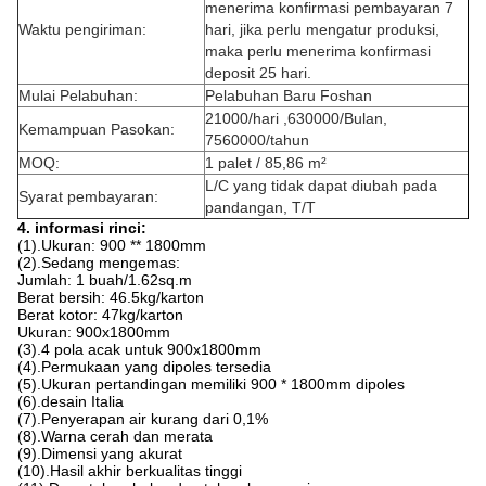
menerima konfirmasi pembayaran 7
Waktu pengiriman:
hari, jika perlu mengatur produksi,
maka perlu menerima konfirmasi
deposit 25 hari.
Mulai Pelabuhan:
Pelabuhan Baru Foshan
21000/hari ,630000/Bulan,
Kemampuan Pasokan:
7560000/tahun
MOQ:
1 palet / 85,86 m²
L/C yang tidak dapat diubah pada
Syarat pembayaran:
pandangan, T/T
4. informasi rinci:
(1).Ukuran: 900 ** 1800mm
(2).Sedang mengemas:
Jumlah: 1 buah/1.62sq.m
Berat bersih: 46.5kg/karton
Berat kotor: 47kg/karton
Ukuran: 900x1800mm
(3).4 pola acak untuk 900x1800mm
(4).Permukaan yang dipoles tersedia
(5).Ukuran pertandingan memiliki 900 * 1800mm dipoles
(6).desain Italia
(7).Penyerapan air kurang dari 0,1%
(8).Warna cerah dan merata
(9).Dimensi yang akurat
(10).Hasil akhir berkualitas tinggi