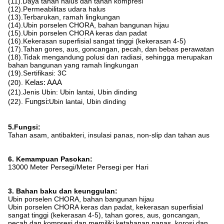
(11).Daya tahan halus dan tahan kompresi
(12).Permeabilitas udara halus
(13).Terbarukan, ramah lingkungan
(14).Ubin porselen CHORA, bahan bangunan hijau
(15).Ubin porselen CHORA keras dan padat
(16).Kekerasan superfisial sangat tinggi (kekerasan 4-5)
(17).Tahan gores, aus, goncangan, pecah, dan bebas perawatan
(18).Tidak mengandung polusi dan radiasi, sehingga merupakan
bahan bangunan yang ramah lingkungan
(19).Sertifikasi: 3C
(20).
Kelas: AAA
(21).Jenis Ubin: Ubin lantai, Ubin dinding
(22).
Fungsi:
Ubin lantai, Ubin dinding
5.Fungsi:
Tahan asam, antibakteri, insulasi panas, non-slip dan tahan aus
6. Kemampuan Pasokan:
13000 Meter Persegi/Meter Persegi per Hari
3. Bahan baku dan keunggulan:
Ubin porselen CHORA, bahan bangunan hijau
Ubin porselen CHORA keras dan padat, kekerasan superfisial
sangat tinggi (kekerasan 4-5), tahan gores, aus, goncangan,
pecah dan kompresi dan memiliki ketahanan panas, korosi dan