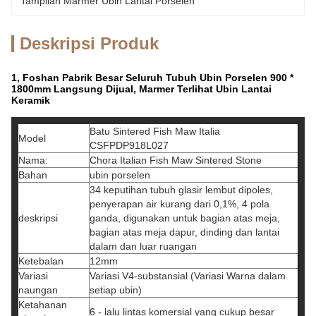
Tampilan Marmer Ubin Lantai Porselen
Deskripsi Produk
1, Foshan Pabrik Besar Seluruh Tubuh Ubin Porselen 900 *
1800mm Langsung Dijual, Marmer Terlihat Ubin Lantai
Keramik
Batu Sintered Fish Maw Italia
Model
CSFPDP918L027
Nama:
Chora Italian Fish Maw Sintered Stone
Bahan
ubin porselen
34 keputihan tubuh glasir lembut dipoles,
penyerapan air kurang dari 0,1%, 4 pola
deskripsi
ganda, digunakan untuk bagian atas meja,
bagian atas meja dapur, dinding dan lantai
dalam dan luar ruangan
Ketebalan
12mm
Variasi
Variasi V4-substansial (Variasi Warna dalam
naungan
setiap ubin)
Ketahanan
6 - lalu lintas komersial yang cukup besar