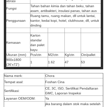
abrasi
Tahan bahan kimia dan tahan beku, tahan
Fungsi
asam, antibakteri, insulasi panas, tahan aus
Ruang tamu, ruang makan, dll untuk lantai,
Penggunaan
kantor, kedai kopi, hotel, clubhouse, dll, untuk
dinding
Karton
standar
Kemasan
dan palet
kayu
Ukuran (mm)
Pcs/ctn
M2/ctn
Kg/ctn
Ctn/pallet
900x1800
1
1.62
47
53
(36'x72')
Nama merk:
Chora
Tempat asal:
Foshan Cina
CE, 3C, ISO, Sertifikat Pendaftaran
Sertifikasi:
GMC, Laporan Inspeksi
Layanan OEM/ODM:
Ya
jika barang dalam stok maka setelah