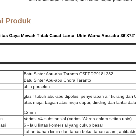
si Produk
litas Gaya Mewah Tidak Cacat Lantai Ubin Warna Abu-abu 36'X72'
Batu Sinter Abu-abu Taranto CSFPDP918L232
Batu Sinter Abu-abu Chora Taranto
ubin porselen
glasir tubuh abu-abu dipoles, penyerapan air kurang dari
atas meja, bagian atas meja dapur, dinding dan lantai da
12mm
an
Variasi V4-substansial (Variasi Warna dalam setiap ubin)
asi
6 - lalu lintas komersial yang cukup besar
Tahan bahan kimia dan tahan beku, tahan asam, antibakter