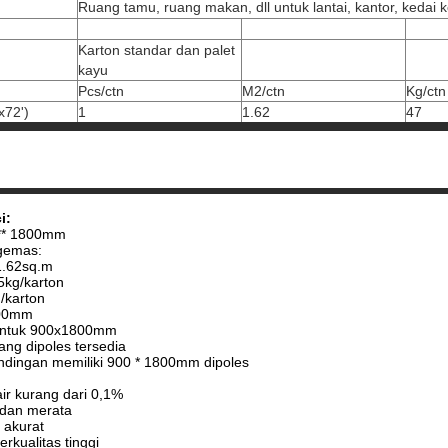
Ruang tamu, ruang makan, dll untuk lantai, kantor, kedai ko
Karton standar dan palet
kayu
Pcs/ctn
M2/ctn
Kg/ctn
x72')
1
1.62
47
i:
 ** 1800mm
gemas:
1.62sq.m
.5kg/karton
g/karton
800mm
 untuk 900x1800mm
ng dipoles tersedia
ndingan memiliki 900 * 1800mm dipoles
ir kurang dari 0,1%
 dan merata
 akurat
erkualitas tinggi