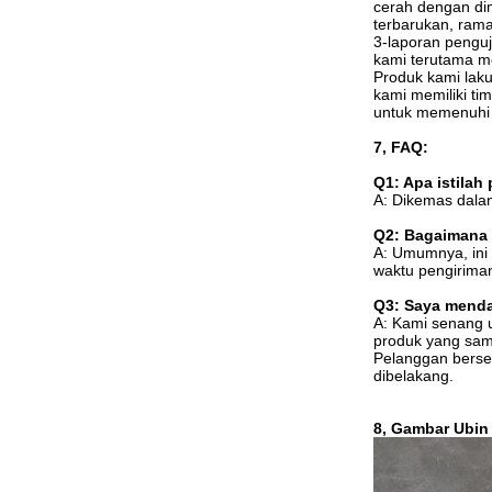
cerah dengan dim
terbarukan, ram
3-laporan penguj
kami terutama me
Produk kami laku 
kami memiliki tim
untuk memenuhi p
7, FAQ:
Q1: Apa istila
A: Dikemas dalam
Q2: Bagaimana
A: Umumnya, ini
waktu pengirima
Q3: Saya menda
A: Kami senang 
produk yang sam
Pelanggan berse
dibelakang.
8, Gambar Ubin