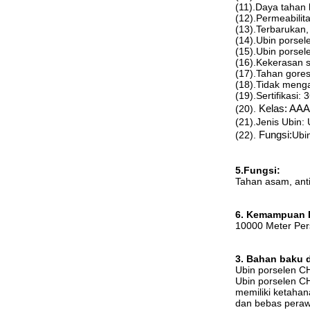
(11).Daya tahan 
(12).Permeabilit
(13).Terbarukan
(14).Ubin porse
(15).Ubin porse
(16).Kekerasan s
(17).Tahan gore
(18).Tidak meng
(19).Sertifikasi: 
(20).
Kelas: AAA
(21).Jenis Ubin: 
(22).
Fungsi:
Ubin
5.Fungsi:
Tahan asam, anti
6. Kemampuan 
10000 Meter Pers
3. Bahan baku 
Ubin porselen C
Ubin porselen CH
memiliki ketahan
dan bebas perawa