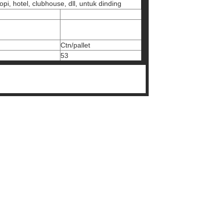
pi, hotel, clubhouse, dll, untuk dinding
Ctn/pallet
53