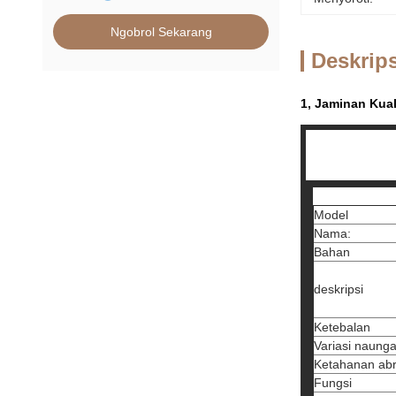
Ngobrol Sekarang
Deskrip
1, Jaminan Kua
Model
Nama:
Bahan
deskripsi
Ketebalan
Variasi naung
Ketahanan abr
Fungsi