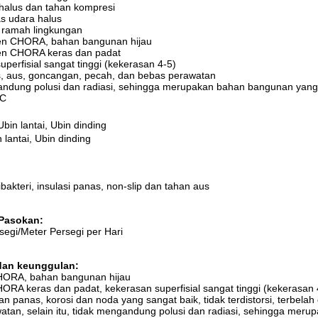
halus dan tahan kompresi
as udara halus
, ramah lingkungan
len CHORA, bahan bangunan hijau
len CHORA keras dan padat
uperfisial sangat tinggi (kekerasan 4-5)
s, aus, goncangan, pecah, dan bebas perawatan
andung polusi dan radiasi, sehingga merupakan bahan bangunan yang
3C
Ubin lantai, Ubin dinding
 lantai, Ubin dinding
bakteri, insulasi panas, non-slip dan tahan aus
Pasokan:
egi/Meter Persegi per Hari
dan keunggulan:
HORA, bahan bangunan hijau
ORA keras dan padat, kekerasan superfisial sangat tinggi (kekerasan
an panas, korosi dan noda yang sangat baik, tidak terdistorsi, terbe
tan, selain itu, tidak mengandung polusi dan radiasi, sehingga mer