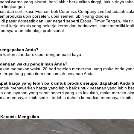
ensi warna yang akurat, hasil akhir berkualitas tinggi, halus daya ta
ah lingkungan
ian dan sertifikasi: Foshan Boli Ceramics Company Limited adalah sa
mproduksi ubin porselen, ubin semen, ubin yang dipoles
di pasar domestik dan luar negeri seperti Eropa, Timur Tengah, Mesir, A
 staf kerja teknis yang bekerja keras dan berinovasi, kami memiliki lebi
ersyaratan teknologi profesional
h pengepakan Anda?
 karton standar ekspor dengan palet kayu.
 dengan waktu pengiriman Anda?
 akan memakan waktu 20 hari setelah menerima uang muka Anda.yang 
n tergantung pada item dan jumlah pesanan Anda
pat harga yang lebih baik untuk produk serupa, dapatkah Anda 
untuk menawarkan harga yang lebih baik untuk pesanan yang lebih bes
a dan layanan yang sama seperti yang kita lakukan, maka mereka aka
dia membayar lebih sedikit terlebih dahulu kemudian membayar lebih
 Keramik Mengkilap: