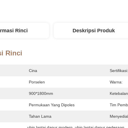
ormasi Rinci
Deskripsi Produk
i Rinci
Cina
Sertifikasi
Porselen
Warna:
900*1800mm
Ketebalan
Permukaan Yang Dipoles
Tim Pemb
Tahan Lama
Menyedia
ubin lantai dapur modern
, 
ubin lantai dapur pedesaan