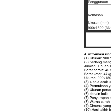
Penggunaan
Kemasan
Ukuran (mm)
900x1800 (36'
4. informasi rinc
(1).Ukuran: 900
(2).Sedang men
Jumlah: 1 buah/
Berat bersih: 46
Berat kotor: 47k
Ukuran: 900x1
(3).4 pola acak
(4).Permukaan ya
(5).Ukuran perta
(6).desain Italia
(7).Penyerapan a
(8).Warna cerah
(9).Dimensi yang
(10).Hasil akhir b