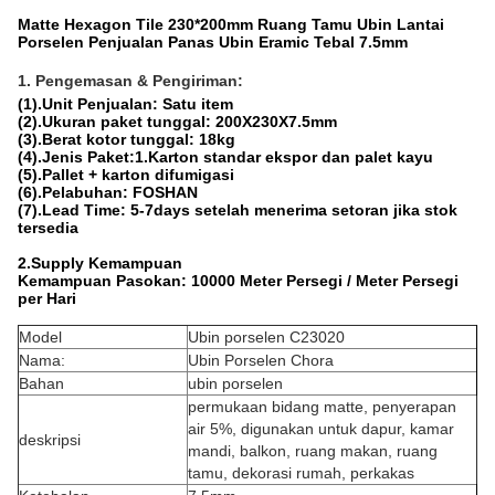
Matte Hexagon Tile 230*200mm Ruang Tamu Ubin Lantai
Porselen Penjualan Panas Ubin Eramic Tebal 7.5mm
1. Pengemasan & Pengiriman:
(1).Unit Penjualan: Satu item
(2).Ukuran paket tunggal: 200X230X7.5mm
(3).Berat kotor tunggal: 18kg
(4).Jenis Paket:1.Karton standar ekspor dan palet kayu
(5).Pallet + karton difumigasi
(6).Pelabuhan: FOSHAN
(7).Lead Time: 5-7days setelah menerima setoran jika stok
tersedia
2.Supply Kemampuan
Kemampuan Pasokan: 10000 Meter Persegi / Meter Persegi
per Hari
Model
Ubin porselen C23020
Nama:
Ubin Porselen Chora
Bahan
ubin porselen
permukaan bidang matte, penyerapan
air 5%, digunakan untuk dapur, kamar
deskripsi
mandi, balkon, ruang makan, ruang
tamu, dekorasi rumah, perkakas