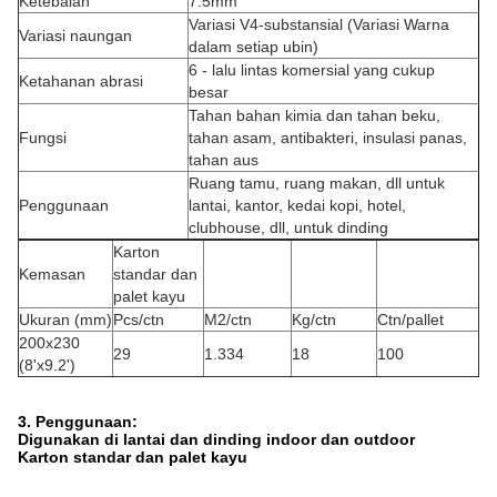
Ketebalan
7.5mm
Variasi V4-substansial (Variasi Warna
Variasi naungan
dalam setiap ubin)
6 - lalu lintas komersial yang cukup
Ketahanan abrasi
besar
Tahan bahan kimia dan tahan beku,
Fungsi
tahan asam, antibakteri, insulasi panas,
tahan aus
Ruang tamu, ruang makan, dll untuk
Penggunaan
lantai, kantor, kedai kopi, hotel,
clubhouse, dll, untuk dinding
Karton
Kemasan
standar dan
palet kayu
Ukuran (mm)
Pcs/ctn
M2/ctn
Kg/ctn
Ctn/pallet
200x230
29
1.334
18
100
(8'x9.2')
3. Penggunaan:
Digunakan di lantai dan dinding indoor dan outdoor
Karton standar dan palet kayu