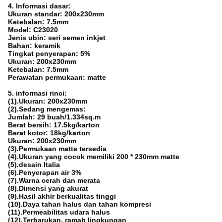
4. Informasi dasar:
Ukuran standar: 200x230mm
Ketebalan: 7.5mm
Model: C
23020
Jenis ubin: seri semen inkjet
Bahan: keramik
Tingkat penyerapan: 5%
Ukuran: 200x230mm
Ketebalan: 7.5mm
Perawatan permukaan: matte
5. informasi rinci:
(1).Ukuran: 200x230mm
(2).Sedang mengemas:
Jumlah: 29 buah/1.334sq.m
Berat bersih: 17.5kg/karton
Berat kotor: 18kg/karton
Ukuran: 200x230mm
(3).Permukaan matte tersedia
(4).Ukuran yang cocok memiliki 200 * 230mm matte
(5).desain Italia
(6).Penyerapan air 3%
(7).Warna cerah dan merata
(8).Dimensi yang akurat
(9).Hasil akhir berkualitas tinggi
(10).Daya tahan halus dan tahan kompresi
(11).Permeabilitas udara halus
(12).Terbarukan, ramah lingkungan