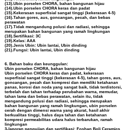
(13).Ubin porselen CHORA, bahan bangunan hijau
(14).Ubin porselen CHORA keras dan padat
(15).Kekerasan superfisial sangat tinggi (kekerasan 4-5)
(16).Tahan gores, aus, goncangan, pecah, dan bebas
perawatan
(17).Tidak mengandung polusi dan radiasi, sehingga
merupakan bahan bangunan yang ramah lingkungan
(18).Sertifikasi: 3C
(19).Kelas: AAA
(20).Jenis Ubin: Ubin lantai, Ubin dinding
(21).Fungsi: Ubin lantai, Ubin dinding
6. Bahan baku dan keunggulan:
Ubin porselen CHORA, bahan bangunan hijau
Ubin porselen CHORA keras dan padat, kekerasan
superfisial sangat tinggi (kekerasan 4-5), tahan gores, aus,
goncangan, pecah dan kompresi dan memiliki ketahanan
panas, korosi dan noda yang sangat baik, tidak terdistorsi,
terbelah dan tahan terhadap perubahan warna, memudar,
tahan lama dan bebas perawatan, selain itu, tidak
mengandung polusi dan radiasi, sehingga merupakan
bahan bangunan yang ramah lingkungan, ubin porselen
cerah dengan dimensi warna yang akurat, hasil akhir
berkualitas tinggi, halus daya tahan dan ketahanan
kompresi permeabilitas udara halus terbarukan, ramah
lingkungan
3-laporan pengujian dan sertifikasi: Foshan Boli Ceramics